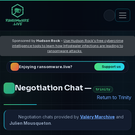
Sponsored by
Hudson Rock
–
Use Hudson Rock's free cybercrime
intelligence tools to learn how Infostealer infections are leading to
ransomware attacks
Enjoying ransomware.live?
Support us
Negotiation Chat —
trinity
Return to Trinity
Negotiation chats provided by
Valéry Marchive
and
Julien Mousqueton
.