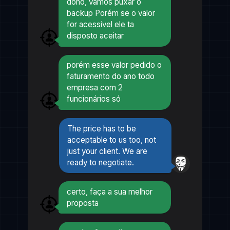
dono, vamos puxar o
backup Porém se o valor
for acessivel ele ta
disposto aceitar
porém esse valor pedido o
faturamento do ano todo
empresa com 2
funcionários só
The price has to be
acceptable to us too, not
just your client. We are
ready to negotiate.
certo, faça a sua melhor
proposta