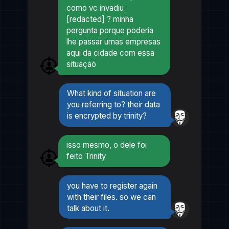
como vc invadiu
[redacted] ? minha
pergunta porque poderia
lhe passar umas empresas
aqui da cidade com essa
situaçãõ
What kind of situation are
you referring to? their data
is encrypted by trinity?
isso mesmo, o dele foi
feito Trinity
you have to register again
with their files. so we can
talk about it.