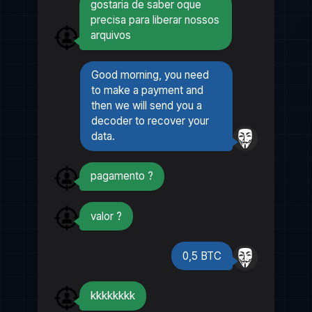
gostaria de saber oque
precisa para liberar nossos
arquivos
Good morning, you need
to make a payment and
then we will send you a
decoder to recover your
data.
pagamento ?
valor ?
0,5 BTC
kkkkkkkk