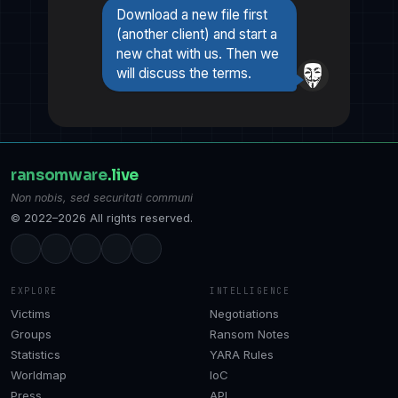
Download a new file first
(another client) and start a
new chat with us. Then we
will discuss the terms.
ransomware
.live
Non nobis, sed securitati communi
© 2022–2026 All rights reserved.
EXPLORE
INTELLIGENCE
Victims
Negotiations
Groups
Ransom Notes
Statistics
YARA Rules
Worldmap
IoC
Press
API